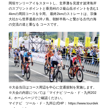
岡垣サンリーアイをスタートし、玄界灘を見渡す波津海岸
のスプリントポイントと垂見峠の２級山岳ポイントを含む1
4kmの周回コースを９周。 最終2kmのストレートは、宗像
大社から世界遺産の沖ノ島、朝鮮半島へと繋がる古代の海
の交流の道と重なる コースです。
※大会当日はコース周辺を中心に交通規制を実施します。
※大会の内容については「マイナビ ツール・ド・九州202
4」ホームページでご確認ください。
マイナビ ツール・ド・九州公式HP： https://www.tourdek